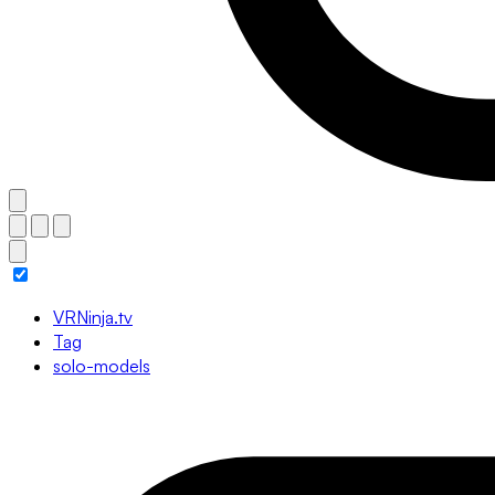
VRNinja.tv
Tag
solo-models