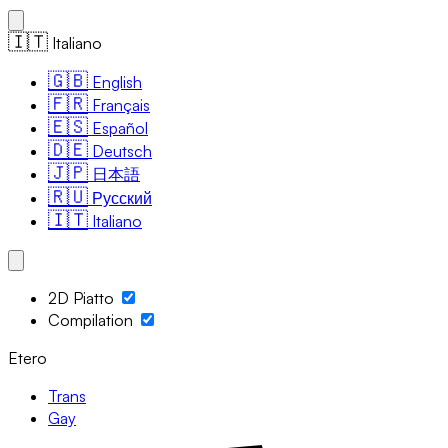
🇮🇹
Italiano
🇬🇧
English
🇫🇷
Français
🇪🇸
Español
🇩🇪
Deutsch
🇯🇵
日本語
🇷🇺
Русский
🇮🇹
Italiano
2D Piatto
Compilation
Etero
Trans
Gay