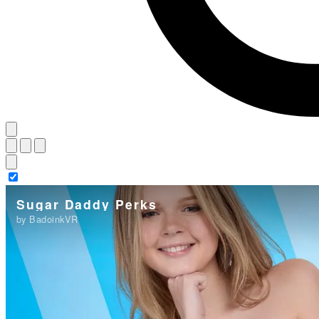
Sugar Daddy Perks
by BadoinkVR