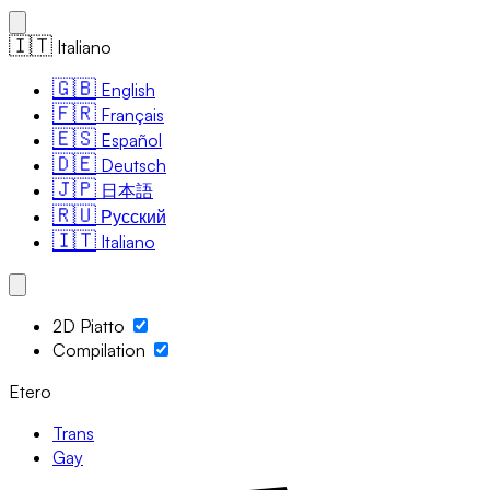
🇮🇹
Italiano
🇬🇧
English
🇫🇷
Français
🇪🇸
Español
🇩🇪
Deutsch
🇯🇵
日本語
🇷🇺
Русский
🇮🇹
Italiano
2D Piatto
Compilation
Etero
Trans
Gay